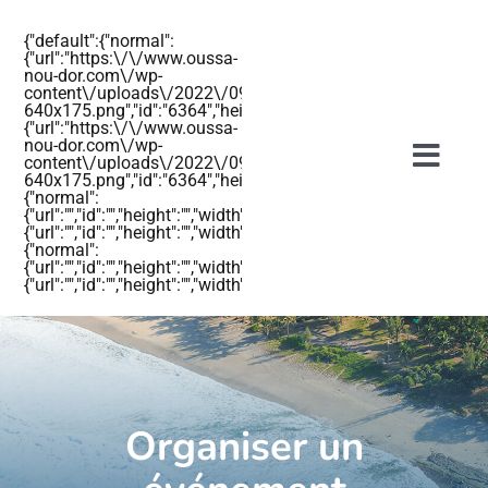
Passer
{"default":{"normal":
au
{"url":"https:\/\/www.oussa-
nou-dor.com\/wp-
contenu
content\/uploads\/2022\/09\/OUSSANOUDOR-
640x175.png","id":"6364","height":"175","width":"640","thumbnail
{"url":"https:\/\/www.oussa-
nou-dor.com\/wp-
content\/uploads\/2022\/09\/OUSSANOUDOR-
Togg
640x175.png","id":"6364","height":"175","width":"640","thumbnail"
{"normal":
Navig
{"url":"","id":"","height":"","width":"","thumbnail":""},"retina":
{"url":"","id":"","height":"","width":"","thumbnail":""}},"mobile":
{"normal":
{"url":"","id":"","height":"","width":"","thumbnail":""},"retina":
{"url":"","id":"","height":"","width":"","thumbnail":""}}}
Accueil
Les hébergements
Organiser un
Actualités